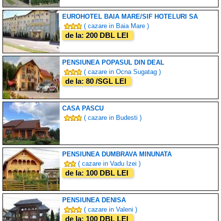
EUROHOTEL BAIA MARE/SIF HOTELURI SA
( cazare in Baia Mare )
de la: 200 DBL LEI
PENSIUNEA POPASUL DIN DEAL
( cazare in Ocna Sugatag )
de la: 80 /SGL LEI
CASA PASCU
( cazare in Budesti )
PENSIUNEA DUMBRAVA MINUNATA
( cazare in Vadu Izei )
de la: 100 DBL LEI
PENSIUNEA DENISA
( cazare in Valeni )
de la: 100 DBL LEI