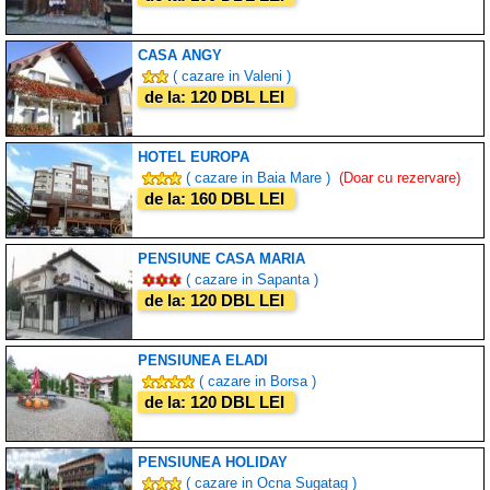
CASA ANGY
( cazare in Valeni )
de la: 120 DBL LEI
HOTEL EUROPA
( cazare in Baia Mare )
(Doar cu rezervare)
de la: 160 DBL LEI
PENSIUNE CASA MARIA
( cazare in Sapanta )
de la: 120 DBL LEI
PENSIUNEA ELADI
( cazare in Borsa )
de la: 120 DBL LEI
PENSIUNEA HOLIDAY
( cazare in Ocna Sugatag )