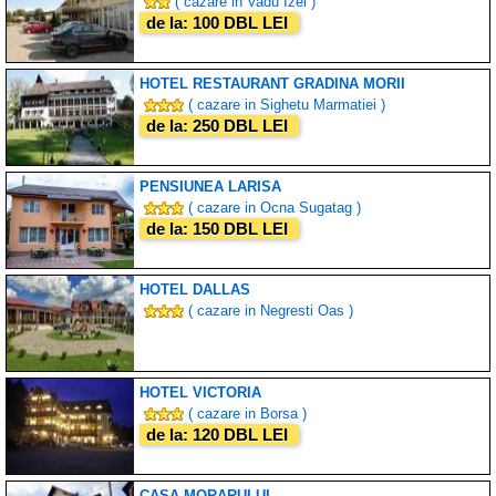
( cazare in Vadu Izei )
de la: 100 DBL LEI
HOTEL RESTAURANT GRADINA MORII
( cazare in Sighetu Marmatiei )
de la: 250 DBL LEI
PENSIUNEA LARISA
( cazare in Ocna Sugatag )
de la: 150 DBL LEI
HOTEL DALLAS
( cazare in Negresti Oas )
HOTEL VICTORIA
( cazare in Borsa )
de la: 120 DBL LEI
CASA MORARULUI