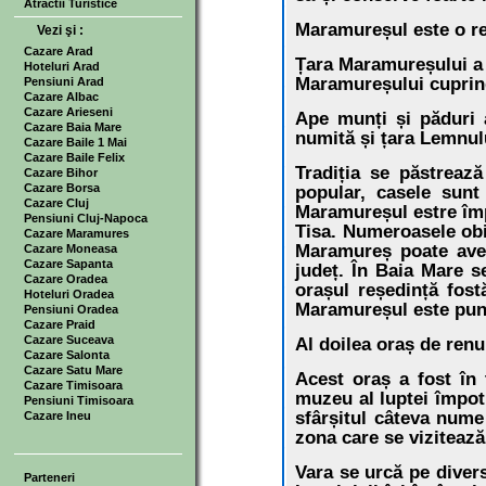
Atractii Turistice
Maramureșul este o reg
Vezi şi :
Cazare Arad
Țara Maramureșului a f
Hoteluri Arad
Maramureșului cuprind
Pensiuni Arad
Cazare Albac
Cazare Arieseni
Ape munți și păduri 
Cazare Baia Mare
numită și țara Lemnul
Cazare Baile 1 Mai
Cazare Baile Felix
Tradiția se păstrează
Cazare Bihor
Cazare Borsa
popular, casele sunt
Cazare Cluj
Maramureșul estre împ
Pensiuni Cluj-Napoca
Tisa. Numeroasele obi
Cazare Maramures
Maramureș poate avea
Cazare Moneasa
Cazare Sapanta
județ. În Baia Mare s
Cazare Oradea
orașul reședință fost
Hoteluri Oradea
Maramureșul este punt
Pensiuni Oradea
Cazare Praid
Cazare Suceava
Al doilea oraș de ren
Cazare Salonta
Cazare Satu Mare
Acest oraș a fost în 
Cazare Timisoara
muzeu al luptei împotr
Pensiuni Timisoara
sfârșitul câteva nume
Cazare Ineu
zona care se vizitează
Vara se urcă pe divers
Parteneri