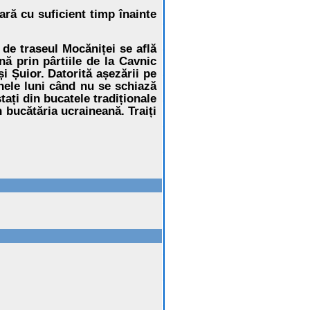
ară cu suficient timp înainte
 de traseul Mocăniței se află
nă prin pârtiile de la Cavnic
i Șuior. Datorită așezării pe
inele luni când nu se schiază
ați din bucatele tradiționale
 bucătăria ucraineană. Traiți