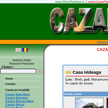
|
www.
OferteTuristice
.ro
www.CazareTim
Cazare M
CAZA
Hoteluri-Hotel
Pensiuni-Pensiune
Căutare :
Casa Hideaga
Home
Loc :
Breb,
jud.
Maramure
In capat de sosea
Contact
Cazare pe localităţi
Detalii unitate
Cazare Baia Mare
Cazare Barsana
Cazare Barsau Mare
Cazare Borsa