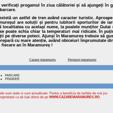
verificați progamul în ziua călătoriei și să ajungeți în g
barcare.
xistă un astfel de tren având caracter turistic. Aproape
reșul are soluții și pentru iubitorii sporturilor de iar
ă localitatea cu același nume, la poalele munților Gutai ș
 se poate schia chiar la temperaturi mai ridicate. În puț
i pe diverse poteci. Ajunși în Maramureș trebuie să gust
prepară cu mare atenție, având obiceiuri împrumutate din
n fiecare an în Maramureș !
Cazare maramures
Pensiuni maramures
PARCARE
FRIGIDER
fele sunt reale si sunt actualizate. Pentru a beneficia de tarifele de mai jos
oprietarul ca ati luat oferta de pe
WWW.CAZAREMARAMURES.RO