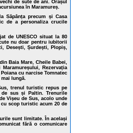
 vechi de sute de ani. Orașul
 incursiunea în Maramureș.
e la Săpânța precum și Casa
ic de a personaliza crucile
ejat de UNESCO situat la 80
ute nu doar pentru iubitorii
i, Desești, Șurdești, Plopiș,
 din Baia Mare, Cheile Babei,
ii Maramureșului, Rezervația
ei Poiana cu narcise Tomnatec
t mai lungă.
us, trenul turistic repus pe
 de sus și Paltin. Trenurile
e de Vișeu de Sus, acolo unde
 cu scop turistic acum 20 de
rile sunt limitate. În același
comunicat fără o comunicare