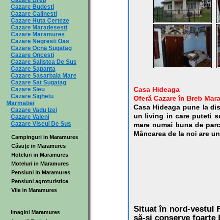
Cazare Breb
Cazare Budesti
Cazare Calinesti
Cazare Huta Certeze
Cazare Maradesesti
Cazare Maramures
Cazare Negresti Oas
Cazare Ocna Sugatag
Cazare Oncesti
Cazare Salistea De Sus
Cazare Sapanta
Cazare Sasarbaia Mare
Cazare Sat Sugatag
Casa Hideaga
Cazare Sieu
Cazare Sighetu
Oferă Cazare în Breb Mar
Marmatiei
Casa Hideaga pune la dis
Cazare Vadu Izei
un living in care puteti 
Cazare Valeni
Cazare Viseul De Sus
mare numai buna de parcar
Mâncarea de la noi are u
Campinguri in Maramures
Căsuţe in Maramures
Hoteluri in Maramures
Moteluri in Maramures
Pensiuni in Maramures
Pensiuni agroturistice
Vile in Maramures
Situat în nord-vestul
Imagini Maramures
să-și conserve foarte b