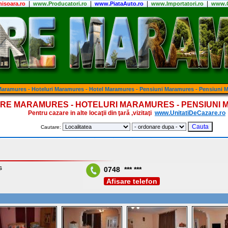
|
|
|
|
isoara.ro
www.Producatori.ro
www.PiataAuto.ro
www.Importatori.ro
www.C
aramures - Hoteluri Maramures - Hotel Maramures - Pensiuni Maramures - Pensiuni 
RE MARAMURES - HOTELURI MARAMURES - PENSIUNI
Pentru cazare in alte locaţii din ţară ,vizitaţi
www.UnitatiDeCazare.ro
Cautare:
s
0748 *** ***
Afisare telefon