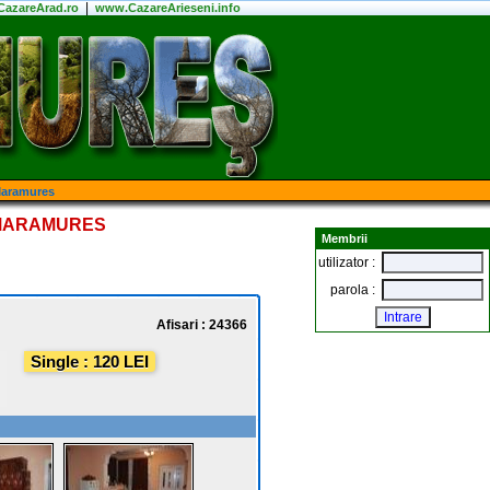
|
azareArad.ro
www.CazareArieseni.info
Maramures
 MARAMURES
Membrii
utilizator :
parola :
Afisari : 24366
Single : 120 LEI