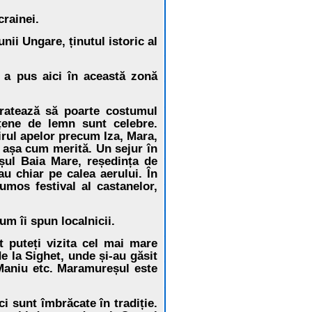
crainei.
ii Ungare, ținutul istoric al
 a pus aici în această zonă
u ratează să poarte costumul
țene de lemn sunt celebre.
rul apelor precum Iza, Mara,
 așa cum merită. Un sejur în
șul Baia Mare, reședința de
u chiar pe calea aerului. În
umos festival al castanelor,
m îi spun localnicii.
t puteți vizita cel mai mare
e la Sighet, unde și-au găsit
 Maniu etc. Maramureșul este
ci sunt îmbrăcate în tradiție.