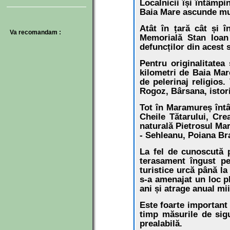
Localnicii își întâmpi
Baia Mare ascunde mult
Atât în țară cât și 
Va recomandam :
Memorială Stan Ioan 
defuncților din acest s
Pentru originalitate
kilometri de Baia Mar
de pelerinaj religios.
Rogoz, Bârsana, istori
Tot în Maramureș întâl
Cheile Tătarului, Cre
naturală Pietrosul Mar
- Sehleanu, Poiana Bra
La fel de cunoscută p
terasament îngust pe 
turistice urcă până l
s-a amenajat un loc p
ani și atrage anual mii
Este foarte important 
timp măsurile de sig
prealabilă.