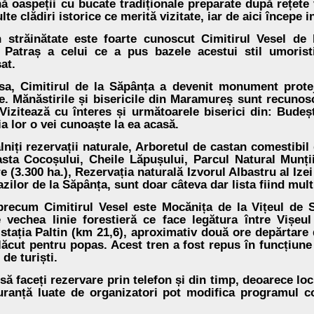
nă oaspeții cu bucate tradiționale preparate după rețete
e clădiri istorice ce merită vizitate, iar de aici începe
în străinătate este foarte cunoscut Cimitirul Vesel d
Patraș a celui ce a pus bazele acestui stil umorist
at.
a sa, Cimitirul de la Săpânța a devenit monument prot
e. Mănăstirile și bisericile din Maramureș sunt recunosc
 Vizitează cu înteres și următoarele biserici din: Budeșt
a lor o vei cunoaște la ea acasă.
niți rezervații naturale, Arboretul de castan comestibil
asta Cocoșului, Cheile Lăpușului, Parcul Natural Munț
e (3.300 ha.), Rezervația naturală Izvorul Albastru al Iz
zilor de la Săpânța, sunt doar câteva dar lista fiind mul
recum Cimitirul Vesel este Mocănița de la Vițeul de S
vechea linie forestieră ce face legătura între Vișeul
a stația Paltin (km 21,6), aproximativ două ore depărtar
lăcut pentru popas. Acest tren a fost repus în funcțiune
 de turiști.
să faceți rezervare prin telefon și din timp, deoarece locu
uranță luate de organizatori pot modifica programul 