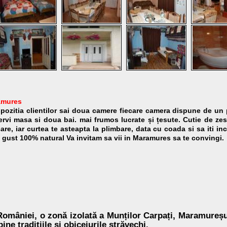
amures
pozitia clientilor sai doua camere fiecare camera dispune de un 
servi masa si doua bai.
mai frumos lucrate și țesute.
Cutie de zes
e, iar curtea te asteapta la plimbare, data cu coada si sa iti inc
n gust 100% natural
Va invitam sa vii in Maramures sa te convingi.
 României, o zonă izolată a Munților Carpați, Maramureșu
ine tradițiile și obiceiurile străvechi.