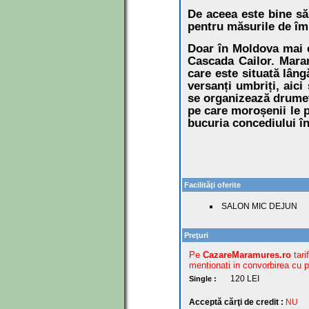
De aceea este bine să 
pentru măsurile de îm
Doar în Moldova mai e
Cascada Cailor. Maramu
care este situată lâng
versanți umbriți, aici
se organizează drumeți
pe care moroșenii le 
bucuria concediului î
Facilităţi oferite
SALON MIC DEJUN
Preţuri
Pe
CazareMaramures.ro
tari
mentionati in convorbirea cu pr
120
LEI
Single :
Acceptă cărţi de credit :
NU