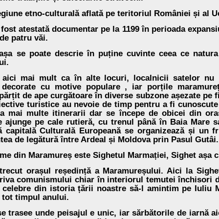
iune etno-culturală aflată pe teritoriul României și al U
ost atestată documentar pe la 1199 în perioada expansiun
e patru văi.
așa se poate descrie în puține cuvinte ceea ce natura
ui.
 aici mai mult ca în alte locuri, localnicii satelor n
 decorate cu motive populare , iar porțile maramure
ărțit de ape curgătoare în diverse subzone așezate pe fi
ective turistice au nevoie de timp pentru a fi cunoscute
 mai multe itinerarii dar se începe de obicei din ora
e ajunge pe cale rutieră, cu trenul până în Baia Mare sa
ă capitală Culturală Europeană se organizează și un fr
ea de legătură între Ardeal și Moldova prin Pasul Gutâi.
ume din Maramureș este Sighetul Marmației, Sighet așa cu
trecut orașul reședință a Maramureșului. Aici la Sighe
iva comunismului chiar în interiorul temutei închisori d
 celebre din istoria țării noastre să-l amintim pe Iuliu
 tot timpul anului.
e trasee unde peisajul e unic, iar sărbătorile de iarnă ai