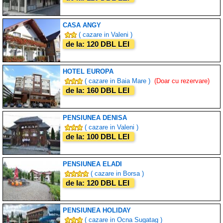
CASA ANGY
( cazare in Valeni )
de la: 120 DBL LEI
HOTEL EUROPA
( cazare in Baia Mare )
(Doar cu rezervare)
de la: 160 DBL LEI
PENSIUNEA DENISA
( cazare in Valeni )
de la: 100 DBL LEI
PENSIUNEA ELADI
( cazare in Borsa )
de la: 120 DBL LEI
PENSIUNEA HOLIDAY
( cazare in Ocna Sugatag )