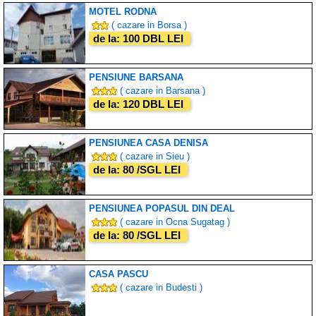
MOTEL RODNA
( cazare in Borsa )
de la: 100 DBL LEI
PENSIUNE BARSANA
( cazare in Barsana )
de la: 120 DBL LEI
PENSIUNEA CASA DENISA
( cazare in Sieu )
de la: 80 /SGL LEI
PENSIUNEA POPASUL DIN DEAL
( cazare in Ocna Sugatag )
de la: 80 /SGL LEI
CASA PASCU
( cazare in Budesti )